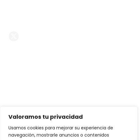
comercial@reformasintegralespremium.com
Reformas en Madrid
Síguenos En Las RRSS
Servicios
Reformas de chalets
Reformas de casas
Reformas de pisos
Decoración
Interiorismo
Valoramos tu privacidad
Mobiliario exclusivo
Usamos cookies para mejorar su experiencia de
navegación, mostrarle anuncios o contenidos
Proyectos de arquitectura