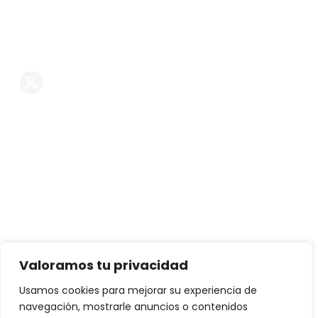
comercial@reformasintegralespremium.com
Reformas en Madrid
Síguenos En Las RRSS
Servicios
Reformas de chalets
Reformas de casas
Reformas de pisos
Decoración
Interiorismo
Valoramos tu privacidad
Mobiliario exclusivo
Usamos cookies para mejorar su experiencia de
navegación, mostrarle anuncios o contenidos
Proyectos de arquitectura