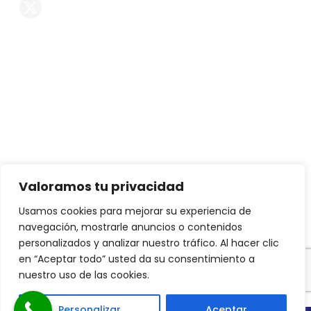
Servicios
Reformas de chalets
Reformas de casas
Reformas de pisos
Decoración
Interiorismo
Valoramos tu privacidad
Mobiliario exclusivo
Usamos cookies para mejorar su experiencia de
navegación, mostrarle anuncios o contenidos
Proyectos de arquitectura
personalizados y analizar nuestro tráfico. Al hacer clic
Constructora
en “Aceptar todo” usted da su consentimiento a
nuestro uso de las cookies.
Personalizar
Aceptar