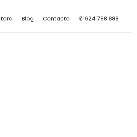
tora
Blog
Contacto
✆ 624 788 889
ervicios