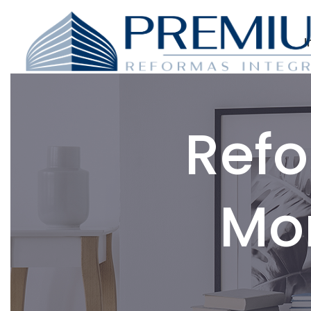
I
Refo
Mo