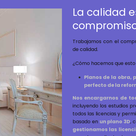
La calidad e
compromis
Trabajamos con el compro
de calidad.
¿Cómo hacemos que esto 
Planos de la obra, p
perfecto de la refor
Nos encargarnos de to
incluyendo los estudios p
todos las licencias y per
basado en
un plano 3D
, 
gestionamos las licenc