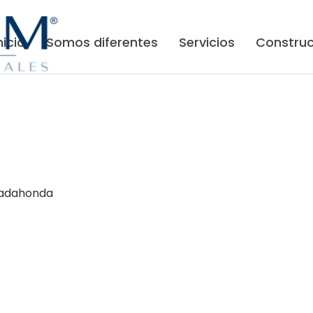
nicio
Somos diferentes
Servicios
Construc
ajadahonda
Contacto
S