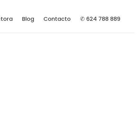
tora
Blog
Contacto
✆ 624 788 889
ervicios