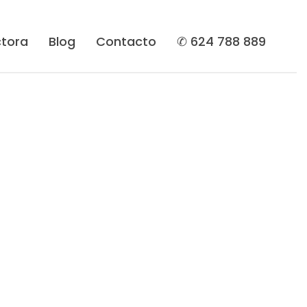
tora
Blog
Contacto
✆ 624 788 889
ervicios
Reformas de chalets