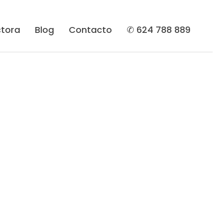
tora
Blog
Contacto
✆ 624 788 889
ervicios