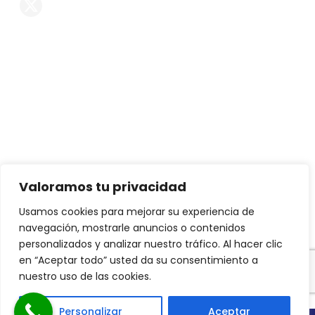
Servicios
Reformas de chalets
Reformas de casas
Reformas de pisos
Decoración
Interiorismo
Valoramos tu privacidad
Mobiliario exclusivo
Usamos cookies para mejorar su experiencia de
navegación, mostrarle anuncios o contenidos
Proyectos de arquitectura
personalizados y analizar nuestro tráfico. Al hacer clic
Constructora
en “Aceptar todo” usted da su consentimiento a
nuestro uso de las cookies.
Personalizar
Aceptar