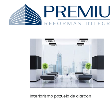
I
interiorismo pozuelo de alarcon