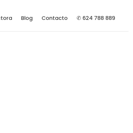
tora
Blog
Contacto
✆ 624 788 889