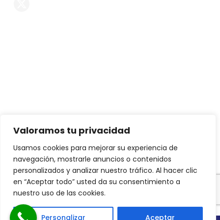
Servicios
Reformas de chalets
Reformas de casas
Reformas de pisos
Decoración
Interiorismo
Valoramos tu privacidad
Mobiliario exclusivo
Usamos cookies para mejorar su experiencia de
navegación, mostrarle anuncios o contenidos
Proyectos de arquitectura
personalizados y analizar nuestro tráfico. Al hacer clic
Constructora
en “Aceptar todo” usted da su consentimiento a
nuestro uso de las cookies.
Personalizar
Aceptar