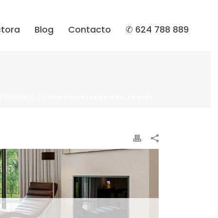
tora
Blog
Contacto
✆ 624 788 889
/
REFORMAS
/ CÓMO GANAR LUZ NATURAL EN CASA