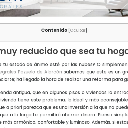
Contenido
[
Ocultar
]
 muy reducido que sea tu hog
 tu estado de ánimo esté por las nubes? O simplemen
egrales Pozuelo de Alarcón
sabemos que este es un gr
iarte; ha llegado la hora de realizar una reforma para ga
vienda antigua, que en algunos pisos o viviendas la entra
vivienda tiene este problema, lo ideal y más aconsejable
ue a priori parezca que es una inversión a la que no pue
 que a la larga te permitirá ahorrar dinero. Piensa simp
te más armónico, confortable y luminoso. Además, si est