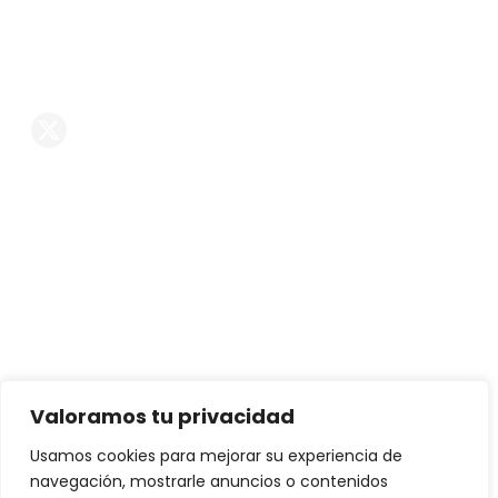
comercial@reformasintegralespremium.com
Reformas en Madrid
Síguenos En Las RRSS
Servicios
Reformas de chalets
Reformas de casas
Reformas de pisos
Decoración
Interiorismo
Valoramos tu privacidad
Mobiliario exclusivo
Usamos cookies para mejorar su experiencia de
navegación, mostrarle anuncios o contenidos
Proyectos de arquitectura